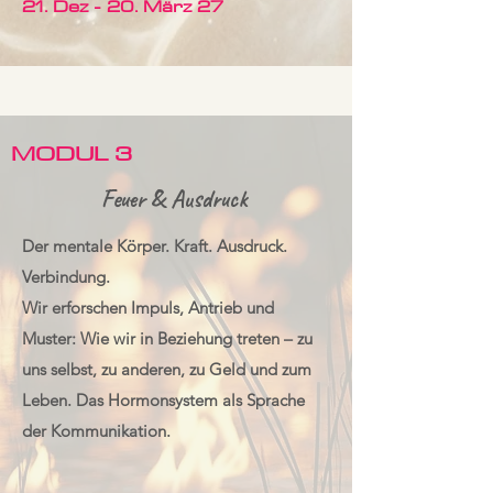
21. Dez - 20. März 27
MODUL 3
Feuer & Ausdruck
Der mentale Körper. Kraft. Ausdruck.
Verbindung.
Wir erforschen Impuls, Antrieb und
Muster: Wie wir in Beziehung treten – zu
uns selbst, zu anderen, zu Geld und zum
Leben. Das Hormonsystem als Sprache
der Kommunikation.