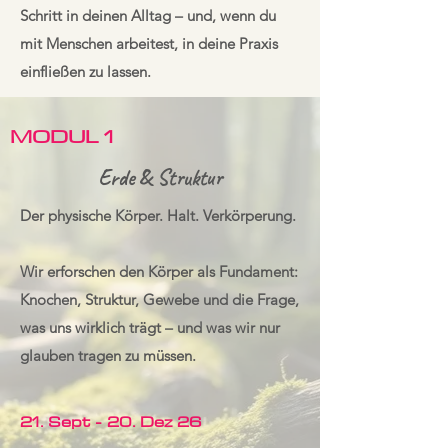
Schritt in deinen Alltag – und, wenn du
mit Menschen arbeitest, in deine Praxis
einfließen zu lassen.
MODUL 1
Erde & Struktur
Der physische Körper. Halt. Verkörperung.
Wir erforschen den Körper als Fundament:
Knochen, Struktur, Gewebe und die Frage,
was uns wirklich trägt – und was wir nur
glauben tragen zu müssen.
21. Sept - 20. Dez 26