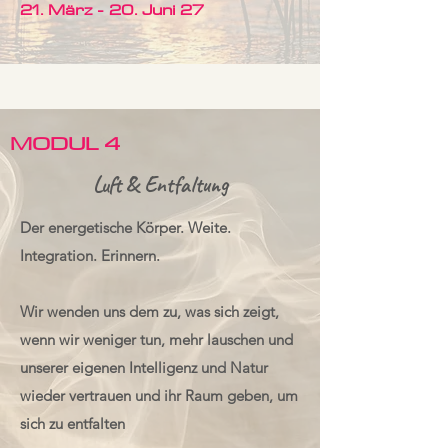
21. März - 20. Juni 27
MODUL 4
Luft & Entfaltung
Der energetische Körper. Weite.
Integration. Erinnern.
Wir wenden uns dem zu, was sich zeigt,
wenn wir weniger tun, mehr lauschen und
unserer eigenen Intelligenz und Natur
wieder vertrauen und ihr Raum geben, um
sich zu entfalten